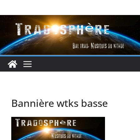
Passer
au
contenu
Bannière wtks basse