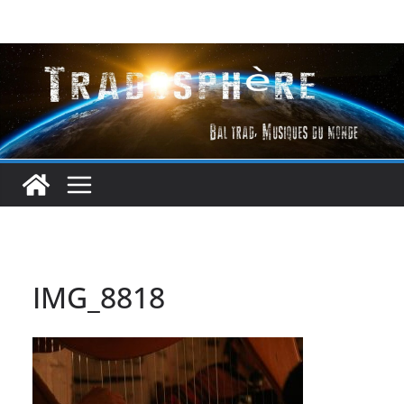
Passer
au
contenu
IMG_8818