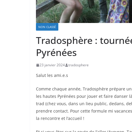
NON CLASSÉ
Tradosphère : tournée
Pyrénées
23 janvier 2024
tradosphere
Salut les ami.e.s
Comme chaque année, Tradosphère prépare une pe
les hautes Pyrénées pour jouer et faire danser l
trad (chez vous, dans un lieu public, dedans, de
prendre contact. Pour cette formule mi vacances
la rencontre et l’accueil !
Et si vous êtes sur la route de l’aller (Aveyron,